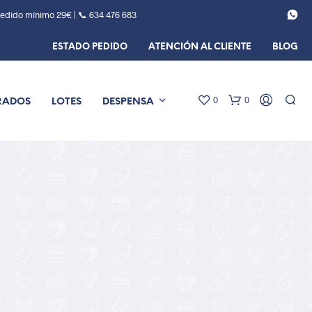
Pedido mínimo 29€ | 📞
634 476 683
ESTADO PEDIDO
ATENCIÓN AL CLIENTE
BLOG
0
0
RADOS
LOTES
DESPENSA