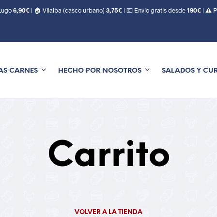
 Lugo
6,90€
| 🏠 Vilalba (casco urbano)
3,75€
| 💶 Envío gratis desde
190€
| ⚠️ 
AS CARNES
HECHO POR NOSOTROS
SALADOS Y CU
Carrito
VOLVER A LA TIENDA