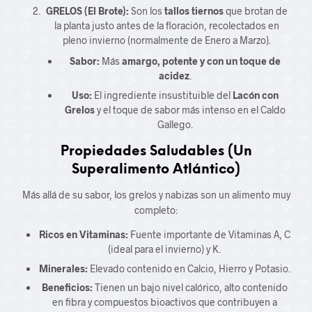
GRELOS (El Brote):
Son los
tallos tiernos
que brotan de
la planta justo antes de la floración, recolectados en
pleno invierno (normalmente de Enero a Marzo).
Sabor:
Más
amargo, potente y con un toque de
acidez
.
Uso:
El ingrediente insustituible del
Lacón con
Grelos
y el toque de sabor más intenso en el Caldo
Gallego.
Propiedades Saludables (Un
Superalimento Atlántico)
Más allá de su sabor, los grelos y nabizas son un alimento muy
completo:
Ricos en Vitaminas:
Fuente importante de Vitaminas A, C
(ideal para el invierno) y K.
Minerales:
Elevado contenido en Calcio, Hierro y Potasio.
Beneficios:
Tienen un bajo nivel calórico, alto contenido
en fibra y compuestos bioactivos que contribuyen a