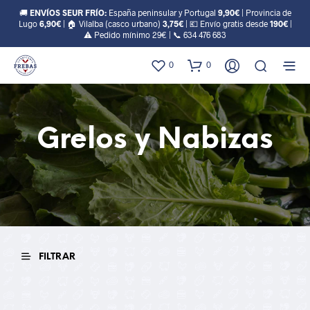
🚚
ENVÍOS SEUR FRÍO:
España peninsular y Portugal
9,90€
| Provincia de
Lugo
6,90€
| 🏠 Vilalba (casco urbano)
3,75€
| 💶 Envío gratis desde
190€
|
⚠️ Pedido mínimo 29€ | 📞
634 476 683
0
0
Grelos y Nabizas
FILTRAR