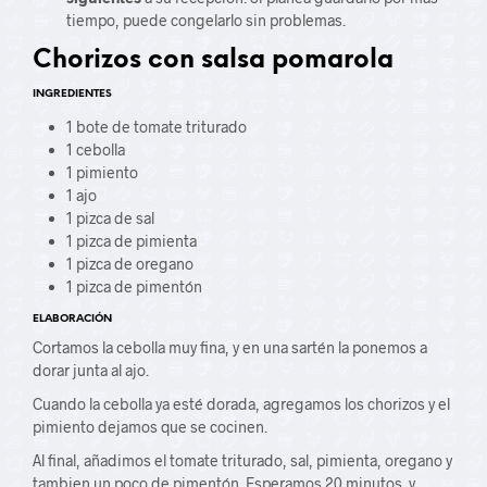
tiempo, puede congelarlo sin problemas.
Chorizos con salsa pomarola
INGREDIENTES
1 bote de tomate triturado
1 cebolla
1 pimiento
1 ajo
1 pizca de sal
1 pizca de pimienta
1 pizca de oregano
1 pizca de pimentón
ELABORACIÓN
Cortamos la cebolla muy fina, y en una sartén la ponemos a
dorar junta al ajo.
Cuando la cebolla ya esté dorada, agregamos los chorizos y el
pimiento dejamos que se cocinen.
Al final, añadimos el tomate triturado, sal, pimienta, oregano y
tambien un poco de pimentón. Esperamos 20 minutos y