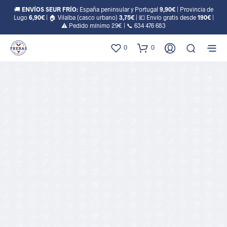
🚚
ENVÍOS SEUR FRÍO:
España peninsular y Portugal
9,90€
| Provincia de
Lugo
6,90€
| 🏠 Vilalba (casco urbano)
3,75€
| 💶 Envío gratis desde
190€
|
⚠️ Pedido mínimo 29€ | 📞
634 476 683
0
0