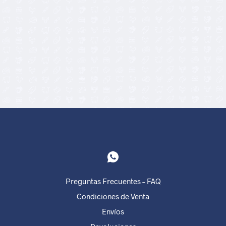
35,00
€
32,00
€
15,90
€
5.00
Preguntas Frecuentes – FAQ
Condiciones de Venta
Envíos