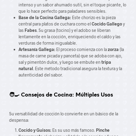
intenso y un sabor ahumado sutil, sin el toque picante, lo
que lo hace perfecto para paladares sensibles.
Base de la Cocina Gallega:
Este chorizo es la pieza
central para platos de cuchara como el
Cocido Gallego
y
las
Fabes
. Su grasa (tocino) y el adobo se liberan
lentamente en la cocción, enriqueciendo el caldo y las
verduras de forma inigualable.
Artesanía Gallega:
El proceso comienza con la
zorza
(la
masa de carne picada y panceta) que se adoba con ajo,
sal y pimentón dulce, y luego se embute en
tripa
natural
. Este método tradicional asegura la textura y la
autenticidad del sabor.
🧑‍🍳 Consejos de Cocina: Múltiples Usos
Su versatilidad de cocción lo convierte en un básico de la
despensa:
Cocido y Guisos:
Es su uso más famoso.
Pinche