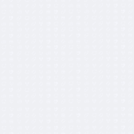
11,95
€
20,90
€