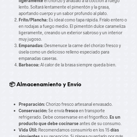
ligeramente
el chorizo y añádalo a la cocción a fuego
lento. Soltará lentamente el pimentón y la grasa,
aportando cuerpo y un sabor profundo al plato.
Frito/Plancha:
Es ideal como tapa rápida. Fríalo entero o
en rodajas a fuego medio. El pimentón dulce carameliza
ligeramente, creando un exterior sabroso y un interior
muy jugoso.
Empanadas:
Desmenuce la carne del chorizo fresco y
úsela como un delicioso relleno especiado para
empanadas caseras.
Barbacoa:
Al calor de la brasa siempre queda bien.
📦 Almacenamiento y Envío
Preparación:
Chorizo fresco artesanal envasado.
Conservación:
Se envía
fresco
en transporte
refrigerado. Debe conservarse en el frigorífico.
Es un
producto que debe cocinarse
antes de su consumo.
Vida Útil:
Recomendamos consumirlo en los 15
días
siguientes
a su recepción. Si planea guardarlo por más