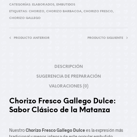
CATEGORÍAS:
ELABORADOS
,
EMBUTIDOS
ETIQUETAS:
CHORIZO
,
CHORIZO BARBACOA
,
CHORIZO FRESCO
,
CHORIZO GALLEGO
PRODUCTO ANTERIOR
PRODUCTO SIGUIENTE
DESCRIPCIÓN
SUGERENCIA DE PREPARACIÓN
VALORACIONES (0)
Chorizo Fresco Gallego Dulce:
Sabor Clásico de la Matanza
Nuestro
Chorizo Fresco Gallego Dulce
es la expresión más
tradicional y menos intensa de este popular embutido,