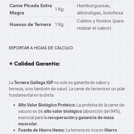
Carne Picada Extra
Hamburguesas,
1
Kg
Magra
albóndigas, boloñesa
Caldos y fondos (para
Huesos de Ternera
1
Kg
realzar el sabor)
EXPORTAR A HOJAS DE CÁLCULO
⭐ Calidad Garantía:
La
Ternera Gallega IGP
no solo es garantía de sabor y
terneza, sino también de salud. La carne de ternera es un pilar
fundamental en la dieta:
Alto Valor Biológico Proteico:
La proteína de la carne de
vacuno es de
alto valor biológico
(absorción del 94%),
esencial para la
recuperación y ganancia de masa
muscular
.
Fuente de Hierro Hemo:
La ternera es rica en
Hierro