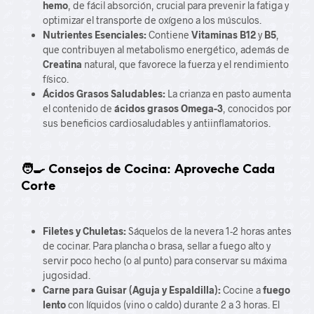
hemo
, de fácil absorción, crucial para prevenir la fatiga y
optimizar el transporte de oxígeno a los músculos.
Nutrientes Esenciales:
Contiene
Vitaminas B12
y
B5
,
que contribuyen al metabolismo energético, además de
Creatina
natural, que favorece la fuerza y el rendimiento
físico.
Ácidos Grasos Saludables:
La crianza en pasto aumenta
el contenido de
ácidos grasos Omega-3
, conocidos por
sus beneficios cardiosaludables y antiinflamatorios.
🧑‍🍳 Consejos de Cocina: Aproveche Cada
Corte
Filetes y Chuletas:
Sáquelos de la nevera 1-2 horas antes
de cocinar. Para plancha o brasa, sellar a fuego alto y
servir poco hecho (o al punto) para conservar su máxima
jugosidad.
Carne para Guisar (Aguja y Espaldilla):
Cocine a
fuego
lento
con líquidos (vino o caldo) durante 2 a 3 horas. El