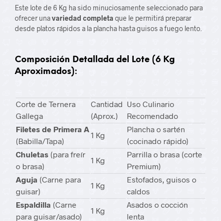
Este lote de
6
Kg ha sido minuciosamente seleccionado para
ofrecer una
variedad completa
que le permitirá preparar
desde platos rápidos a la plancha hasta guisos a fuego lento.
Composición Detallada del Lote (6 Kg
Aproximados):
Corte de Ternera
Cantidad
Uso Culinario
Gallega
(Aprox.)
Recomendado
Filetes de Primera A
Plancha o sartén
1
Kg
(Babilla/Tapa)
(cocinado rápido)
Chuletas
(para freír
Parrilla o brasa (corte
1
Kg
o brasa)
Premium)
Aguja
(Carne para
Estofados, guisos o
1
Kg
guisar)
caldos
Espaldilla
(Carne
Asados o cocción
1
Kg
para guisar/asado)
lenta