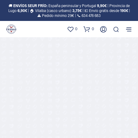
🚚
ENVÍOS SEUR FRÍO:
España peninsular y Portugal
9,90€
| Provincia de
Lugo
6,90€
| 🏠 Vilalba (casco urbano)
3,75€
| 💶 Envío gratis desde
190€
|
⚠️ Pedido mínimo 29€ | 📞
634 476 683
0
0