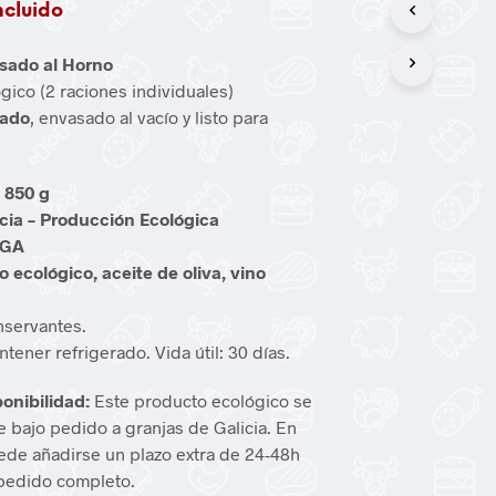
ncluido
Asado al Horno
gico (2 raciones individuales)
nado
, envasado al vacío y listo para
:
850 g
icia – Producción Ecológica
EGA
lo ecológico, aceite de oliva, vino
.
onservantes.
tener refrigerado. Vida útil: 30 días.
ponibilidad:
Este producto ecológico se
e bajo pedido a granjas de Galicia. En
ede añadirse un plazo extra de 24-48h
 pedido completo.