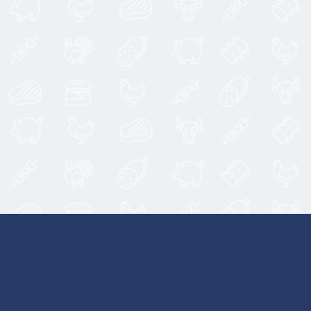
27,50
€
14,90
€