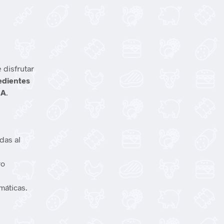
 disfrutar
edientes
GA
.
das al
ro
máticas.