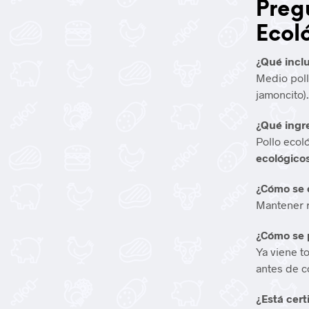
Pregu
Ecol
¿Qué incl
Medio poll
jamoncito).
¿Qué ingre
Pollo ecol
ecológico
¿Cómo se 
Mantener r
¿Cómo se 
Ya viene t
antes de c
¿Está cert