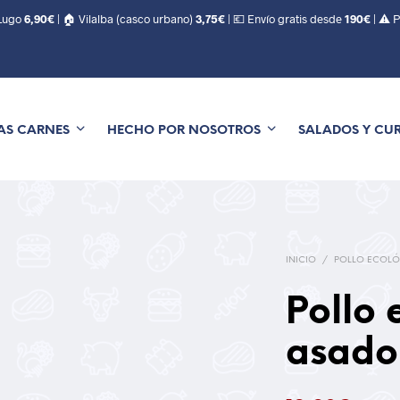
 Lugo
6,90€
| 🏠 Vilalba (casco urbano)
3,75€
| 💶 Envío gratis desde
190€
| ⚠️ 
AS CARNES
HECHO POR NOSOTROS
SALADOS Y CU
INICIO
/
POLLO ECOLÓ
Pollo 
asado