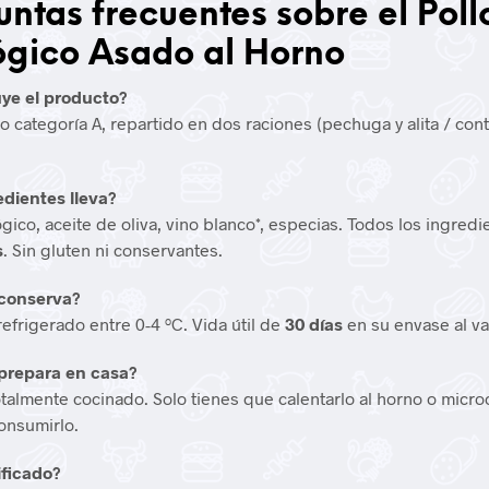
ntas frecuentes sobre el Poll
ógico Asado al Horno
uye el producto?
o categoría A, repartido en dos raciones (pechuga y alita / con
dientes lleva?
ógico, aceite de oliva, vino blanco*, especias. Todos los ingred
s
. Sin gluten ni conservantes.
conserva?
efrigerado entre 0-4 ºC. Vida útil de
30 días
en su envase al va
prepara en casa?
otalmente cocinado. Solo tienes que calentarlo al horno o micr
onsumirlo.
ificado?