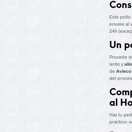
Cons
Este pollo
envase al v
24h (excep
Un p
Procede de
lento y
ali
de
Avieco
del proces
Comp
al H
Haz tu ped
práctico: 