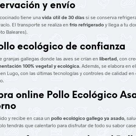
ervación y envío
 cocinado tiene una
vida útil de 30 días
si se conserva refriger
acío. El transporte se realiza en
frío refrigerado
y llega a tu do
to Baleares).
ollo ecológico de confianza
 granjas gallegas donde las aves se crían en
libertad
, con cr
mentación 100% vegetal y ecológica
. Además, se elabora en e
en Lugo, con las últimas tecnologías y controles de calidad en
o.
ra online Pollo Ecológico As
orno
ido y recibe en casa un
pollo ecológico gallego ya asado
, sal
solo tendrás que calentarlo para disfrutar de todo su sabor case