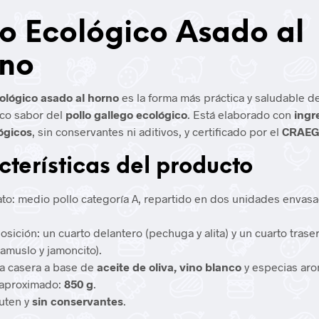
lo Ecológico Asado al
no
cológico asado al horno
es la forma más práctica y saludable de
ico sabor del
pollo gallego ecológico
. Está elaborado con
ingr
ógicos
, sin conservantes ni aditivos, y certificado por el
CRAE
cterísticas del producto
to: medio pollo categoría A, repartido en dos unidades envasa
sición: un cuarto delantero (pechuga y alita) y un cuarto trase
ramuslo y jamoncito).
a casera a base de
aceite de oliva, vino blanco
y especias aro
aproximado:
850 g
.
luten y
sin conservantes
.