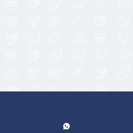
12,90
€
27,50
€
13,90
€