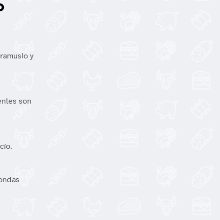
o
tramuslo y
ientes son
cío.
oondas