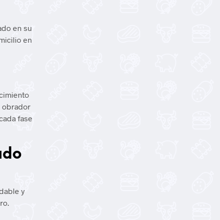
ado en su
micilio en
ecimiento
l obrador
 cada fase
ado
udable y
ro.