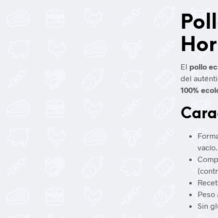
Pol
Hor
El
pollo e
del autént
100% ecol
Cara
Forma
vacío.
Compo
(cont
Recet
Peso 
Sin g