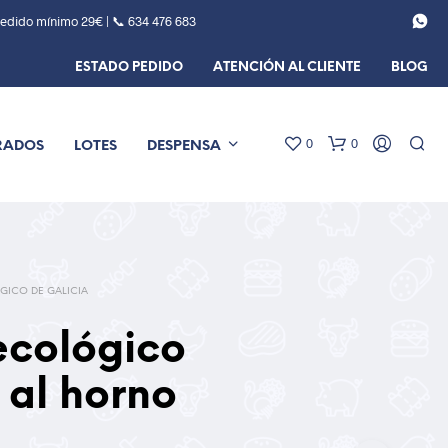
Pedido mínimo 29€ | 📞
634 476 683
ESTADO PEDIDO
ATENCIÓN AL CLIENTE
BLOG
0
0
RADOS
LOTES
DESPENSA
GICO DE GALICIA
ecológico
 al horno