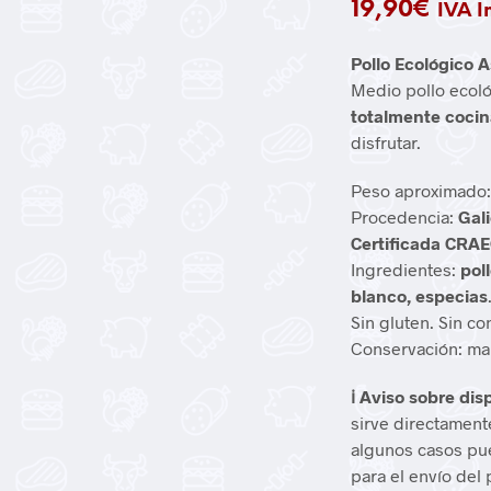
19,90
€
IVA I
Pollo Ecológico 
Medio pollo ecoló
totalmente coci
disfrutar.
Peso aproximado
Procedencia:
Gal
Certificada CRA
Ingredientes:
pol
blanco, especias
Sin gluten. Sin c
Conservación: man
ℹ️ Aviso sobre dis
sirve directament
algunos casos pu
para el envío del