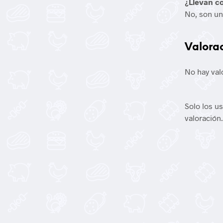
¿Llevan c
No, son u
Valora
No hay val
Solo los u
valoración.