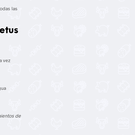
todas las
etus
a vez
gua
mientos de