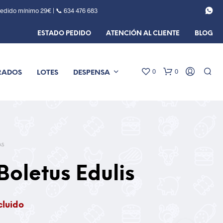
Pedido mínimo 29€ | 📞
634 476 683
ESTADO PEDIDO
ATENCIÓN AL CLIENTE
BLOG
0
0
RADOS
LOTES
DESPENSA
AS
Boletus Edulis
cluido