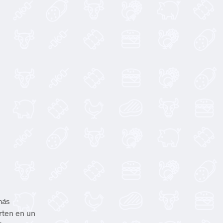
más
rten en un