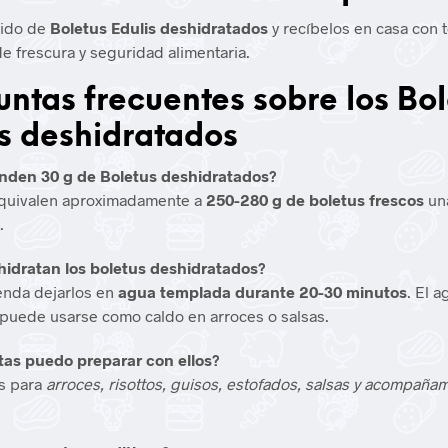
dido de
Boletus Edulis deshidratados
y recíbelos en casa con 
de frescura y seguridad alimentaria.
untas frecuentes sobre los Bol
is deshidratados
inden 30 g de Boletus deshidratados?
equivalen aproximadamente a
250-280 g de boletus frescos
un
.
hidratan los boletus deshidratados?
enda dejarlos en
agua templada durante 20-30 minutos
. El a
 puede usarse como caldo en arroces o salsas.
tas puedo preparar con ellos?
s para
arroces, risottos, guisos, estofados, salsas y acompaña