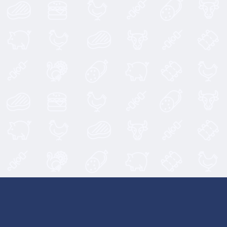
4,90
€
4,75
€