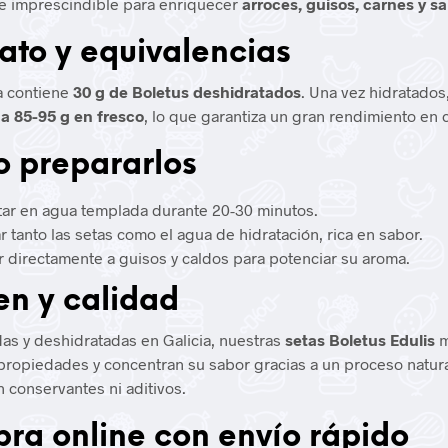
e imprescindible para enriquecer
arroces, guisos, carnes y sa
ato y equivalencias
a contiene
30 g de Boletus deshidratados
. Una vez hidratados
a 85-95 g en fresco
, lo que garantiza un gran rendimiento en 
 prepararlos
tar en agua templada durante 20-30 minutos.
ar tanto las setas como el agua de hidratación, rica en sabor.
r directamente a guisos y caldos para potenciar su aroma.
en y calidad
as y deshidratadas en Galicia, nuestras
setas Boletus Edulis
m
propiedades y concentran su sabor gracias a un proceso natur
n conservantes ni aditivos.
ra online con envío rápido