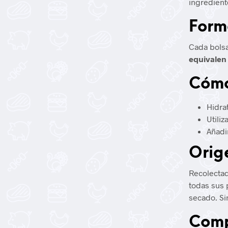
ingredient
Form
Cada bols
equivalen 
Cómo
Hidra
Utiliz
Añadi
Orig
Recolectad
todas sus 
secado. Si
Comp