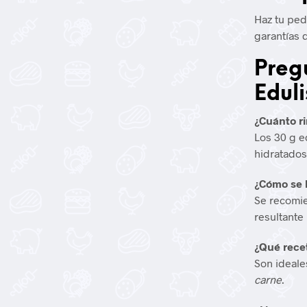
Haz tu pe
garantías 
Preg
Edul
¿Cuánto r
Los 30 g 
hidratados
¿Cómo se 
Se recomi
resultante
¿Qué rece
Son ideale
carne
.