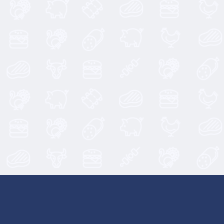
4,90
€
4,85
€
5,50
€