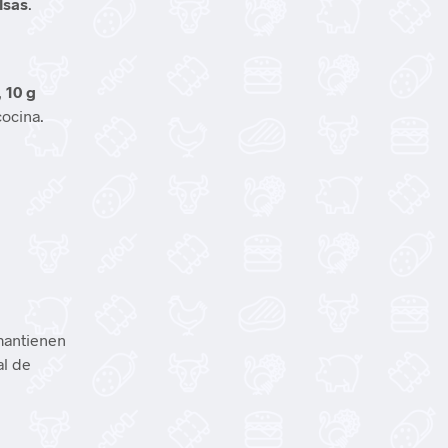
lsas
.
,
10 g
cocina.
antienen
al de