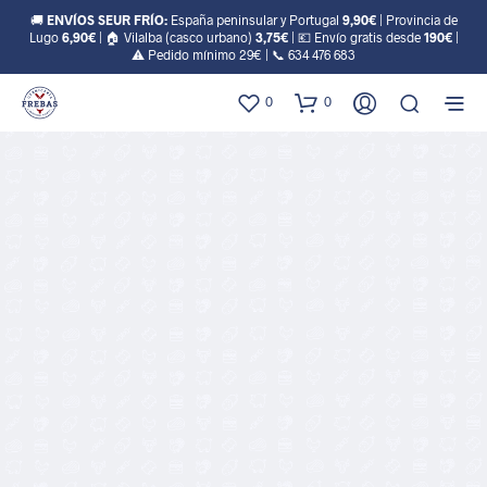
🚚
ENVÍOS SEUR FRÍO:
España peninsular y Portugal
9,90€
| Provincia de
Lugo
6,90€
| 🏠 Vilalba (casco urbano)
3,75€
| 💶 Envío gratis desde
190€
|
⚠️ Pedido mínimo 29€ | 📞
634 476 683
0
0