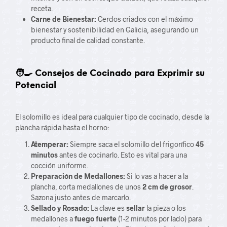
receta.
Carne de Bienestar:
Cerdos criados con el máximo
bienestar y sostenibilidad en Galicia, asegurando un
producto final de calidad constante.
🧑‍🍳 Consejos de Cocinado para Exprimir su
Potencial
El solomillo es ideal para cualquier tipo de cocinado, desde la
plancha rápida hasta el horno:
Atemperar:
Siempre saca el solomillo del frigorífico
45
minutos
antes de cocinarlo. Esto es vital para una
cocción uniforme.
Preparación de Medallones:
Si lo vas a hacer a la
plancha, corta medallones de unos
2 cm de grosor
.
Sazona justo antes de marcarlo.
Sellado y Rosado:
La clave es
sellar
la pieza o los
medallones a
fuego fuerte
(1-2 minutos por lado) para