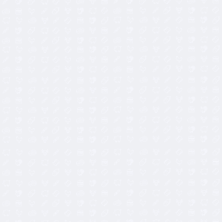
7,40
€
3,00
€
18,90
€
7,50
€