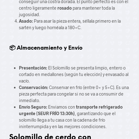
conseguir una costra dorada. El punto perfecto es con el
centro ligeramente
rosado
para mantener toda la
jugosidad.
Asado:
Para asar la pieza entera, séllala primero en la
sartén y luego hornéala a
18
0
∘
C
.
📦 Almacenamiento y Envío
Presentación:
El Solomillo se presenta limpio, entero o
cortado en medallones (según tu elección) y envasado al
vacío.
Conservación:
Conservar en frío (entre
0
∘
y
5
∘
C
). Es una
pieza perfecta para congelar si no se va a consumir de
inmediato.
Envío Seguro:
Enviamos con
transporte refrigerado
urgente (SEUR FRÍO 13:30h)
, garantizando que el
solomillo llega a tu casa con la cadena de frío
ininterrumpida y en las mejores condiciones.
Solomillo de cerdo con