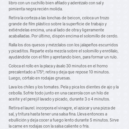
libro con un cuchillo bien afilado y aderézalo con sal y
pimienta negra recién molida.
Retira la corteza a las lonchas de beicon, coloca un trozo
grande de film plástico sobre la superficie de trabajo y
extiéndelas encima, una al lado de otra y ligeramente
acaballadas. Por último, dispón encima el solomillo de cerdo.
Ralla los dos quesos y mézclalos con los jalapeños escurridos
y picaditos. Reparte esta mezcla sobre el solomillo y enróllalo,
ayudándote con el film y apretando bien, para formar un rulo.
Coloca el rollo en la placa y ásalo 30 minutos en el horno
precalentado a 175º; retira y deja que repose 10 minutos.
Luego, córtalo en rodajas gruesas.
Lava los chiles y los tomates. Pela y pica los dientes de ajo y la
cebolla. Sofríe todo junto en una cacerola con un hilo de
aceite y el perejil lavado y picado, durante 3 o 4 minutos.
Retira el laurel. incorpora el vinagre, el azúcar y una pizca de
sal, y tritura hasta tener una salsa fina. Lleva entonces a
ebullición y deja cocer a fuego lento durante 5 minutos. Sirve
la carne en rodajas con la salsa caliente o fría.