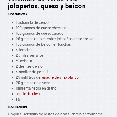
jalapeños, queso y beicon
INGREDIENTES
1 solomillo de cerdo
100 gramos de queso cheddar
100 gramos de queso curado
25 gramos de pimientos jalapeños en conserva
150 gramos de beicon en lonchas
4 tomates
2 chiles serranos
½ cebolla
2 dientes de ajo
4 ramitas de perejil
25 mililitros de
vinagre de vino blanco
20 gramos de azúcar
pimienta negra en grano
aceite de oliva
sal
ELABORACIÓN
Limpia el solomillo de restos de grasa, ábrelo en forma de