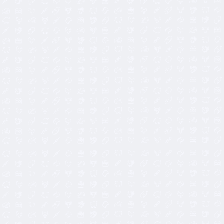
5,90
€
5,40
€