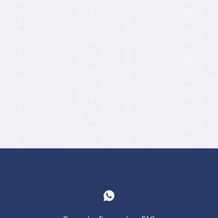
7,25
€