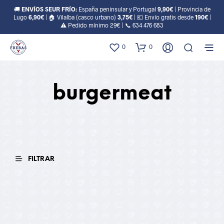
🚚
ENVÍOS SEUR FRÍO:
España peninsular y Portugal
9,90€
| Provincia de
Lugo
6,90€
| 🏠 Vilalba (casco urbano)
3,75€
| 💶 Envío gratis desde
190€
|
⚠️ Pedido mínimo 29€ | 📞
634 476 683
0
0
burgermeat
FILTRAR