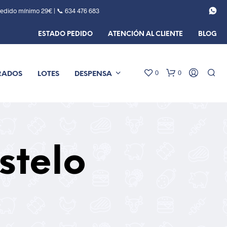
Pedido mínimo 29€ | 📞
634 476 683
ESTADO PEDIDO
ATENCIÓN AL CLIENTE
BLOG
0
0
RADOS
LOTES
DESPENSA
stelo