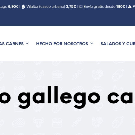
 Lugo
6,90€
| 🏠 Vilalba (casco urbano)
3,75€
| 💶 Envío gratis desde
190€
| ⚠️ 
AS CARNES
HECHO POR NOSOTROS
SALADOS Y CU
o gallego ca