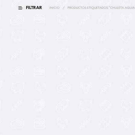
FILTRAR
INICIO
/
PRODUCTOS ETIQUETADOS “CHULETA AGUJA
13,90
€