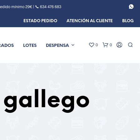
Pedido mínimo 29€ | 📞
634 476 683
ESTADO PEDIDO
ATENCIÓN AL CLIENTE
BLOG
0
0
RADOS
LOTES
DESPENSA
 gallego