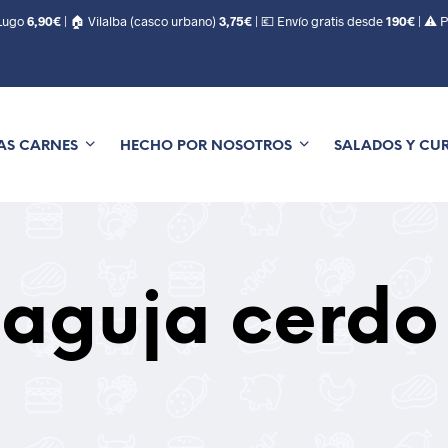
 Lugo
6,90€
| 🏠 Vilalba (casco urbano)
3,75€
| 💶 Envío gratis desde
190€
| ⚠️ 
AS CARNES
HECHO POR NOSOTROS
SALADOS Y CU
 aguja cerdo