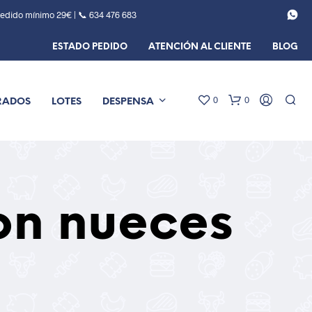
Pedido mínimo 29€ | 📞
634 476 683
ESTADO PEDIDO
ATENCIÓN AL CLIENTE
BLOG
0
0
RADOS
LOTES
DESPENSA
on nueces