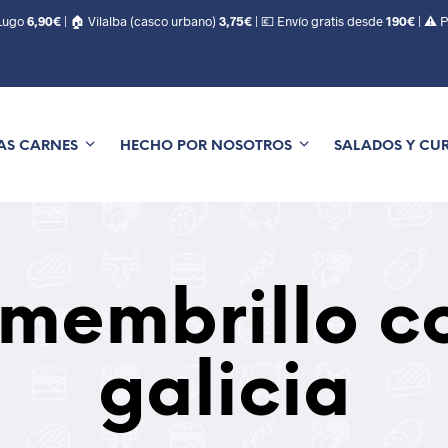
 Lugo
6,90€
| 🏠 Vilalba (casco urbano)
3,75€
| 💶 Envío gratis desde
190€
| ⚠️ 
AS CARNES
HECHO POR NOSOTROS
SALADOS Y CU
 membrillo c
galicia