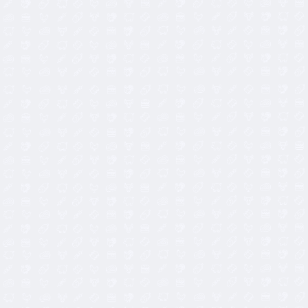
4,10
€
4,55
€