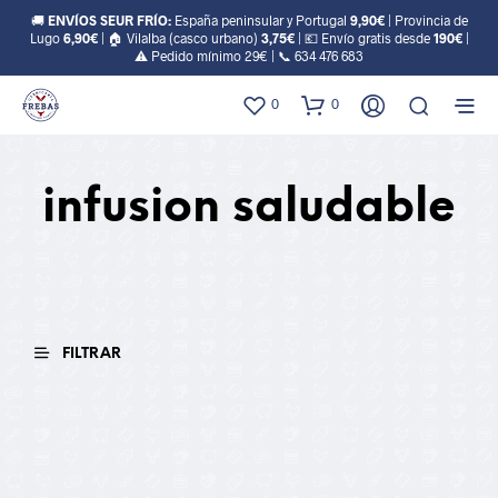
🚚
ENVÍOS SEUR FRÍO:
España peninsular y Portugal
9,90€
| Provincia de
Lugo
6,90€
| 🏠 Vilalba (casco urbano)
3,75€
| 💶 Envío gratis desde
190€
|
⚠️ Pedido mínimo 29€ | 📞
634 476 683
0
0
infusion saludable
FILTRAR