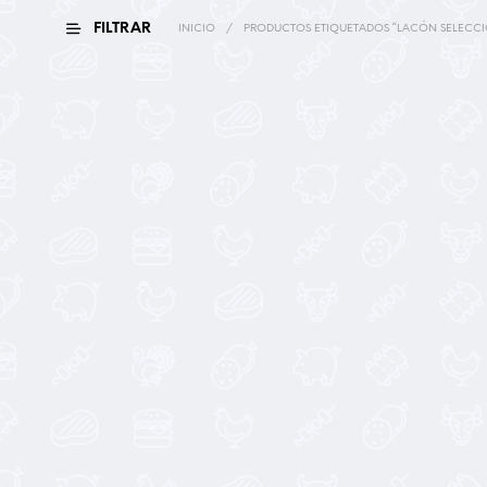
FILTRAR
INICIO
/
PRODUCTOS ETIQUETADOS “LACÓN SELECC
42,00
€