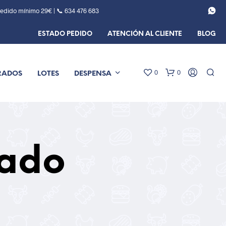
Pedido mínimo 29€ | 📞
634 476 683
ESTADO PEDIDO
ATENCIÓN AL CLIENTE
BLOG
0
0
RADOS
LOTES
DESPENSA
nado