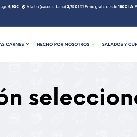
 Lugo
6,90€
| 🏠 Vilalba (casco urbano)
3,75€
| 💶 Envío gratis desde
190€
| ⚠️ 
AS CARNES
HECHO POR NOSOTROS
SALADOS Y CU
ón seleccio