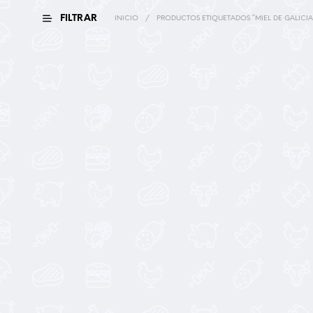
FILTRAR
INICIO
/
PRODUCTOS ETIQUETADOS “MIEL DE GALICIA
13,90
€