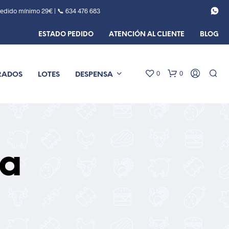
Pedido mínimo 29€ | 📞
634 476 683
ESTADO PEDIDO
ATENCIÓN AL CLIENTE
BLOG
0
0
RADOS
LOTES
DESPENSA
ia