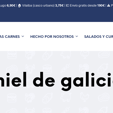
 Lugo
6,90€
| 🏠 Vilalba (casco urbano)
3,75€
| 💶 Envío gratis desde
190€
| ⚠️ 
AS CARNES
HECHO POR NOSOTROS
SALADOS Y CU
iel de galic