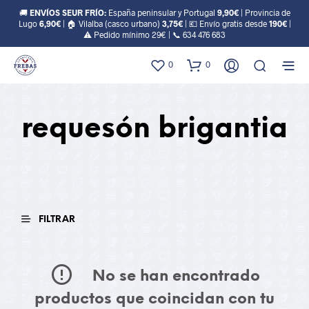
🚚
ENVÍOS SEUR FRÍO:
España peninsular y Portugal
9,90€
| Provincia de
Lugo
6,90€
| 🏠 Vilalba (casco urbano)
3,75€
| 💶 Envío gratis desde
190€
|
⚠️ Pedido mínimo 29€ | 📞
634 476 683
0
0
requesón brigantia
FILTRAR
No se han encontrado
productos que coincidan con tu