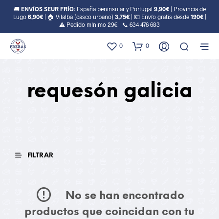
🚚
ENVÍOS SEUR FRÍO:
España peninsular y Portugal
9,90€
| Provincia de
Lugo
6,90€
| 🏠 Vilalba (casco urbano)
3,75€
| 💶 Envío gratis desde
190€
|
⚠️ Pedido mínimo 29€ | 📞
634 476 683
0
0
requesón galicia
FILTRAR
No se han encontrado
productos que coincidan con tu