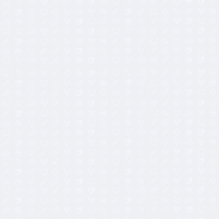
2,90
€
7,40
€