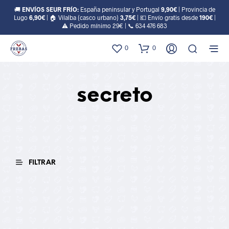
🚚
ENVÍOS SEUR FRÍO:
España peninsular y Portugal
9,90€
| Provincia de
Lugo
6,90€
| 🏠 Vilalba (casco urbano)
3,75€
| 💶 Envío gratis desde
190€
|
⚠️ Pedido mínimo 29€ | 📞
634 476 683
0
0
secreto
FILTRAR