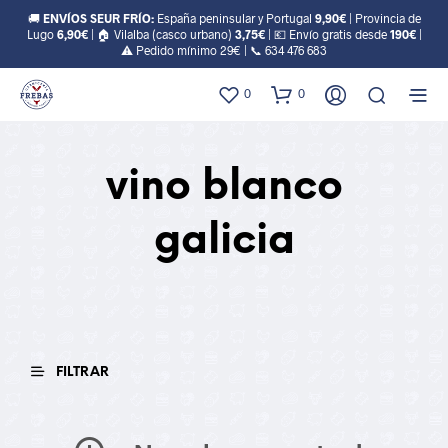
🚚
ENVÍOS SEUR FRÍO:
España peninsular y Portugal
9,90€
| Provincia de
Lugo
6,90€
| 🏠 Vilalba (casco urbano)
3,75€
| 💶 Envío gratis desde
190€
|
⚠️ Pedido mínimo 29€ | 📞
634 476 683
0
0
vino blanco
galicia
FILTRAR