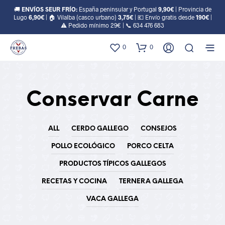
🚚
ENVÍOS SEUR FRÍO:
España peninsular y Portugal
9,90€
| Provincia de
Lugo
6,90€
| 🏠 Vilalba (casco urbano)
3,75€
| 💶 Envío gratis desde
190€
|
⚠️ Pedido mínimo 29€ | 📞
634 476 683
0
0
Conservar Carne
ALL
CERDO GALLEGO
CONSEJOS
POLLO ECOLÓGICO
PORCO CELTA
PRODUCTOS TÍPICOS GALLEGOS
RECETAS Y COCINA
TERNERA GALLEGA
VACA GALLEGA