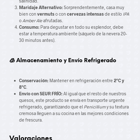
salinidad.
Maridaje Alternativo:
Sorprendentemente, casa muy
bien con
vermuts
o con
cervezas intensas
de estilo
IPA
o
Amber Ale
afrutadas.
Consumo:
Para degustar en todo su esplendor, debe
estar a temperatura ambiente (sáquelo de la nevera 20-
30 minutos antes).
🧊 Almacenamiento y Envío Refrigerado
Conservación:
Mantener en refrigeración entre
2ºC y
8ºC
.
Envío con SEUR FRÍO:
Al igual que el resto de nuestros
quesos, este producto se envía en transporte urgente
refrigerado, garantizando que el
Penicillium
y su textura
cremosa lleguen a su cocina en las mejores condiciones
de frescura.
Valoraciones