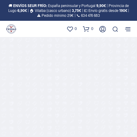
🚚
ENVÍOS SEUR FRÍO:
España peninsular y Portugal
9,90€
| Provincia de
Lugo
6,90€
| 🏠 Vilalba (casco urbano)
3,75€
| 💶 Envío gratis desde
190€
|
⚠️ Pedido mínimo 29€ | 📞
634 476 683
0
0