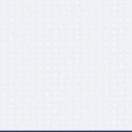
8,50
€