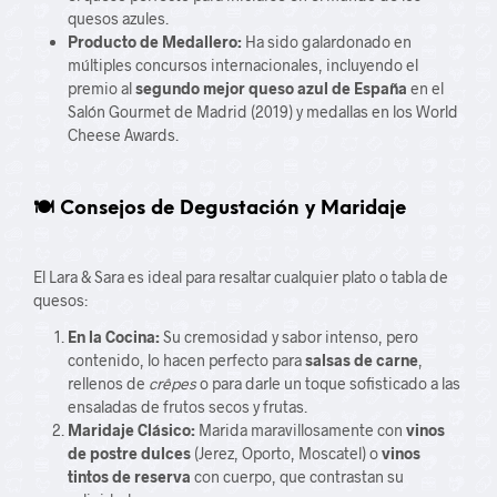
quesos azules.
Producto de Medallero:
Ha sido galardonado en
múltiples concursos internacionales, incluyendo el
premio al
segundo mejor queso azul de España
en el
Salón Gourmet de Madrid (2019) y medallas en los World
Cheese Awards.
🍽️ Consejos de Degustación y Maridaje
El Lara & Sara es ideal para resaltar cualquier plato o tabla de
quesos:
En la Cocina:
Su cremosidad y sabor intenso, pero
contenido, lo hacen perfecto para
salsas de carne
,
rellenos de
crêpes
o para darle un toque sofisticado a las
ensaladas de frutos secos y frutas.
Maridaje Clásico:
Marida maravillosamente con
vinos
de postre dulces
(Jerez, Oporto, Moscatel) o
vinos
tintos de reserva
con cuerpo, que contrastan su