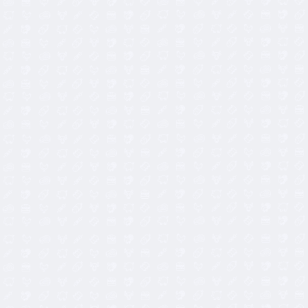
15,00
€
16,50
€