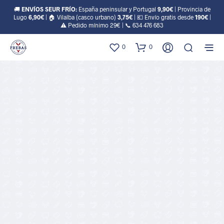
🚚
ENVÍOS SEUR FRÍO:
España peninsular y Portugal
9,90€
| Provincia de
Lugo
6,90€
| 🏠 Vilalba (casco urbano)
3,75€
| 💶 Envío gratis desde
190€
|
⚠️ Pedido mínimo 29€ | 📞
634 476 683
0
0