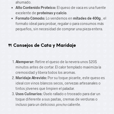
ahumado.
Alto Contenido Proteico:
El queso de vaca es una fuente
excelente de
proteínas y calcio
.
Formato Cómodo:
Lo vendemos en
mitades de
400g
, el
formato ideal para probar, regalar o para consumos más
pequeños, sin necesidad de comprar una pieza entera.
🍴 Consejos de Cata y Maridaje
Atemperar:
Retire el queso de la nevera unos
$20$
minutos antes de cortar. El calor templado maximiza la
cremosidad y libera todos los aromas.
Maridaje Atrevido:
Por su toque picante, este queso es
ideal con vinos blancos secos, cervezas artesanales o
tintos jóvenes que limpien el paladar.
Usos Culinarios:
Úselo rallado o troceado para dar un
toque diferente a sus pastas, cremas de verduras o
incluso para un delicioso
pincho
caliente.