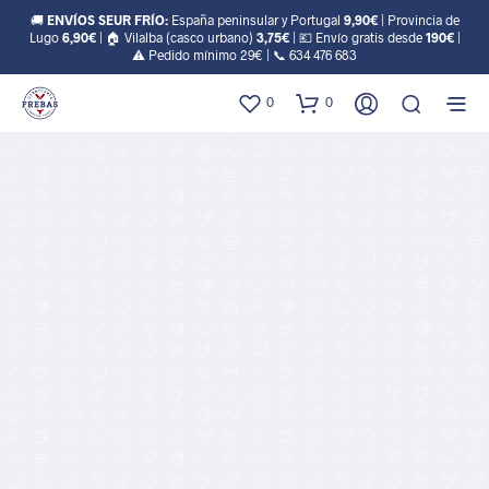
🚚
ENVÍOS SEUR FRÍO:
España peninsular y Portugal
9,90€
| Provincia de
Lugo
6,90€
| 🏠 Vilalba (casco urbano)
3,75€
| 💶 Envío gratis desde
190€
|
⚠️ Pedido mínimo 29€ | 📞
634 476 683
0
0