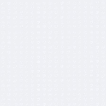
3,85
€
12,90
€