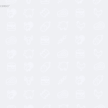
 CERDO”