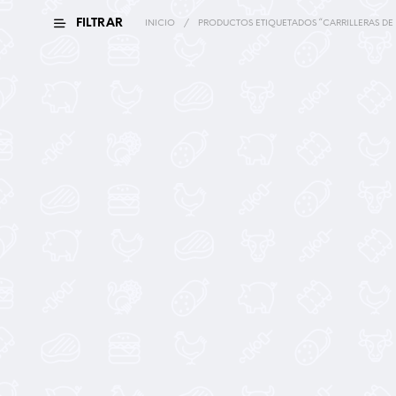
FILTRAR
INICIO
/
PRODUCTOS ETIQUETADOS “CARRILLERAS DE
15,90
€