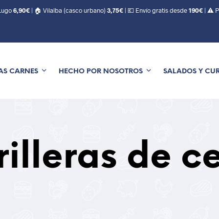
 Lugo
6,90€
| 🏠 Vilalba (casco urbano)
3,75€
| 💶 Envío gratis desde
190€
| ⚠️ 
AS CARNES
HECHO POR NOSOTROS
SALADOS Y CU
rilleras de c