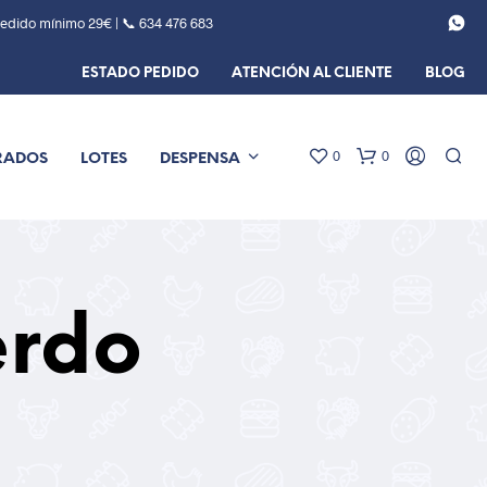
Pedido mínimo 29€ | 📞
634 476 683
ESTADO PEDIDO
ATENCIÓN AL CLIENTE
BLOG
0
0
RADOS
LOTES
DESPENSA
erdo