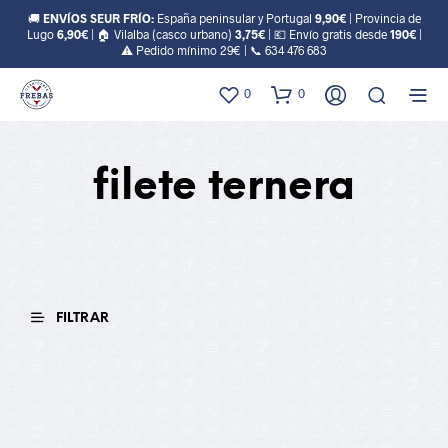
🚚
ENVÍOS SEUR FRÍO:
España peninsular y Portugal
9,90€
| Provincia de
Lugo
6,90€
| 🏠 Vilalba (casco urbano)
3,75€
| 💶 Envío gratis desde
190€
|
⚠️ Pedido mínimo 29€ | 📞
634 476 683
0
0
filete ternera
FILTRAR