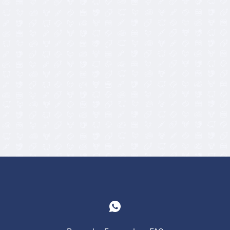
23,90
€
20,90
€