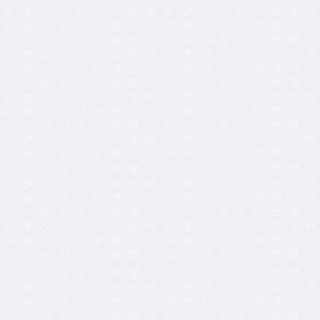
8,00
€
9,60
€