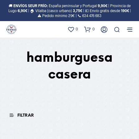
🚚
ENVÍOS SEUR FRÍO:
España peninsular y Portugal
9,90€
| Provincia de
Lugo
6,90€
| 🏠 Vilalba (casco urbano)
3,75€
| 💶 Envío gratis desde
190€
|
⚠️ Pedido mínimo 29€ | 📞
634 476 683
0
0
hamburguesa
casera
FILTRAR