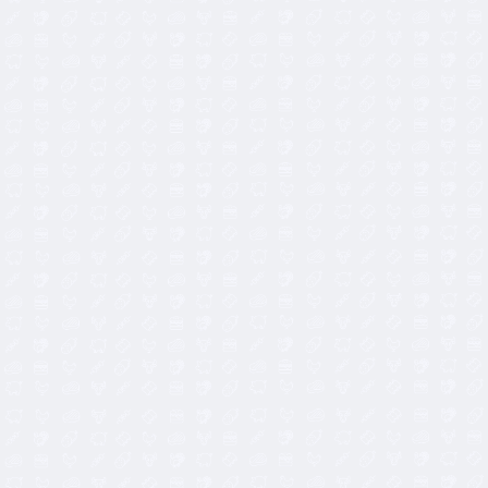
9,60
€
9,60
€