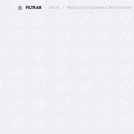
FILTRAR
INICIO
/
PRODUCTOS ETIQUETADOS “PACK COCIDO”
45,00
€
85,00
€