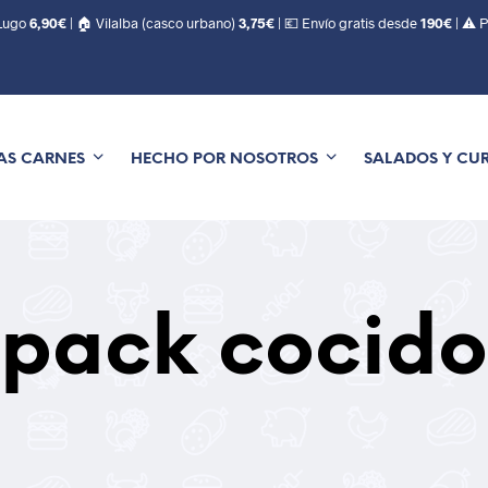
 Lugo
6,90€
| 🏠 Vilalba (casco urbano)
3,75€
| 💶 Envío gratis desde
190€
| ⚠️ 
AS CARNES
HECHO POR NOSOTROS
SALADOS Y CU
pack cocido