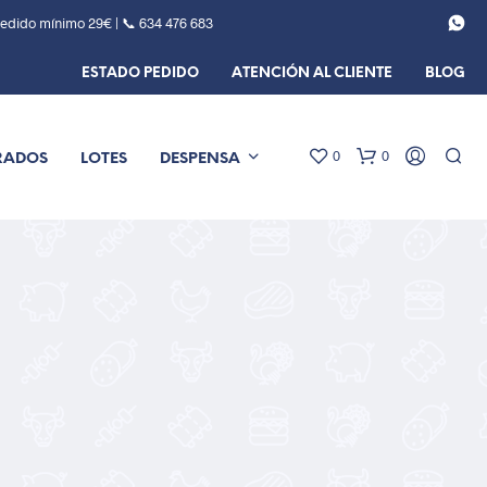
Pedido mínimo 29€ | 📞
634 476 683
ESTADO PEDIDO
ATENCIÓN AL CLIENTE
BLOG
0
0
RADOS
LOTES
DESPENSA