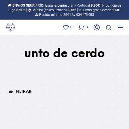
🚚
ENVÍOS SEUR FRÍO:
España peninsular y Portugal
9,90€
| Provincia de
Lugo
6,90€
| 🏠 Vilalba (casco urbano)
3,75€
| 💶 Envío gratis desde
190€
|
⚠️ Pedido mínimo 29€ | 📞
634 476 683
0
0
unto de cerdo
FILTRAR