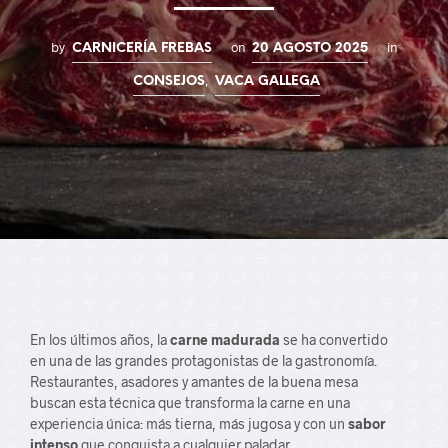
by
on
in
CARNICERÍA FREBAS
20 AGOSTO 2025
,
CONSEJOS
VACA GALLEGA
En los últimos años, la
carne madurada
se ha convertido
en una de las grandes protagonistas de la gastronomía.
Restaurantes, asadores y amantes de la buena mesa
buscan esta técnica que transforma la carne en una
experiencia única: más tierna, más jugosa y con un
sabor
intenso
que conquista a cualquier paladar.