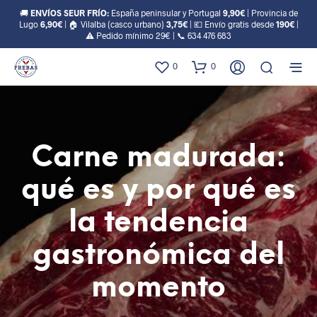
🚚
ENVÍOS SEUR FRÍO:
España peninsular y Portugal
9,90€
| Provincia de
Lugo
6,90€
| 🏠 Vilalba (casco urbano)
3,75€
| 💶 Envío gratis desde
190€
|
⚠️ Pedido mínimo 29€ | 📞
634 476 683
0
0
Carne madurada:
qué es y por qué es
la tendencia
gastronómica del
momento