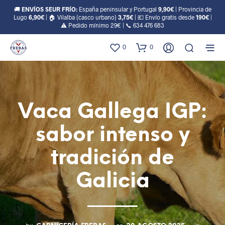
🚚
ENVÍOS SEUR FRÍO:
España peninsular y Portugal
9,90€
| Provincia de
Lugo
6,90€
| 🏠 Vilalba (casco urbano)
3,75€
| 💶 Envío gratis desde
190€
|
⚠️ Pedido mínimo 29€ | 📞
634 476 683
0
0
Vaca Gallega IGP:
sabor intenso y
tradición de
Galicia