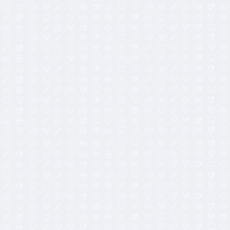
21,90
€
2,50
€
4,85
€