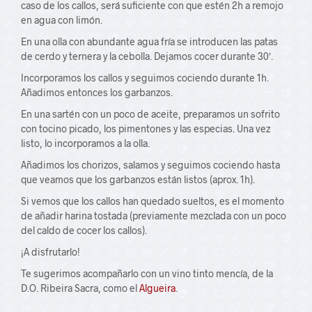
caso de los callos, será suficiente con que estén 2h a remojo
en agua con limón.
En una olla con abundante agua fría se introducen las patas
de cerdo y ternera y la cebolla. Dejamos cocer durante 30′.
Incorporamos los callos y seguimos cociendo durante 1h.
Añadimos entonces los garbanzos.
En una sartén con un poco de aceite, preparamos un sofrito
con tocino picado, los pimentones y las especias. Una vez
listo, lo incorporamos a la olla.
Añadimos los chorizos, salamos y seguimos cociendo hasta
que veamos que los garbanzos están listos (aprox. 1h).
Si vemos que los callos han quedado sueltos, es el momento
de añadir harina tostada (previamente mezclada con un poco
del caldo de cocer los callos).
¡A disfrutarlo!
Te sugerimos acompañarlo con un vino tinto mencía, de la
D.O. Ribeira Sacra, como el
Algueira
.