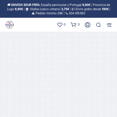
🚚
ENVÍOS SEUR FRÍO:
España peninsular y Portugal
9,90€
| Provincia de
Lugo
6,90€
| 🏠 Vilalba (casco urbano)
3,75€
| 💶 Envío gratis desde
190€
|
⚠️ Pedido mínimo 29€ | 📞
634 476 683
0
0