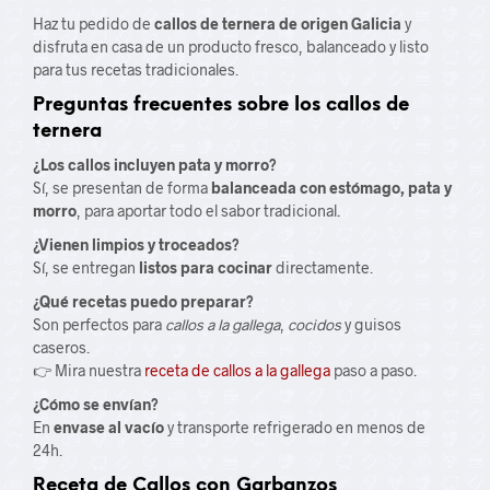
Haz tu pedido de
callos de ternera de origen Galicia
y
disfruta en casa de un producto fresco, balanceado y listo
para tus recetas tradicionales.
Preguntas frecuentes sobre los callos de
ternera
¿Los callos incluyen pata y morro?
Sí, se presentan de forma
balanceada con estómago, pata y
morro
, para aportar todo el sabor tradicional.
¿Vienen limpios y troceados?
Sí, se entregan
listos para cocinar
directamente.
¿Qué recetas puedo preparar?
Son perfectos para
callos a la gallega
,
cocidos
y guisos
caseros.
👉 Mira nuestra
receta de callos a la gallega
paso a paso.
¿Cómo se envían?
En
envase al vacío
y transporte refrigerado en menos de
24h.
Receta de Callos con Garbanzos