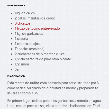
INGREDIENTES
1kg. de callos
2 patas (manitas) de cerdo
3 chorizos
1 trozo de tocino entreverado
1 kg. de garbanzos
1 cebolla
1 cabeza de ajos
Especias (cominos)
2 cucharadas de pimentón dulce
1/2 cucharadita de pimentón picante
1/2 limón
Sal
ELABORACIÓN
Esta receta de
callos
está pensada para ser disfrutada por 6
comensales. Su grado de dificultad es medio y prepararla te
llevará en torno a 3h.
En primer lugar, debes poner los garbanzos a remojo en agua
tibia, con un poco de sal, el día anterior a la elaboración. En el