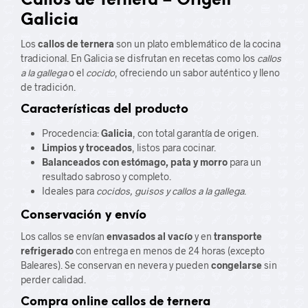
Callos de Ternera – Origen
Galicia
Los
callos de ternera
son un plato emblemático de la cocina
tradicional. En Galicia se disfrutan en recetas como los
callos
a la gallega
o el
cocido
, ofreciendo un sabor auténtico y lleno
de tradición.
Características del producto
Procedencia:
Galicia
, con total garantía de origen.
Limpios y troceados
, listos para cocinar.
Balanceados con estómago, pata y morro
para un
resultado sabroso y completo.
Ideales para
cocidos, guisos y callos a la gallega
.
Conservación y envío
Los callos se envían
envasados al vacío
y en
transporte
refrigerado
con entrega en menos de 24 horas (excepto
Baleares). Se conservan en nevera y pueden
congelarse
sin
perder calidad.
Compra online callos de ternera